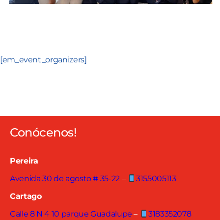
[em_event_organizers]
Conócenos!
Pereira
Avenida 30 de agosto # 35-22
–
3155005113
Cartago
Calle 8 N 4 10 parque Guadalupe
–
3183352078