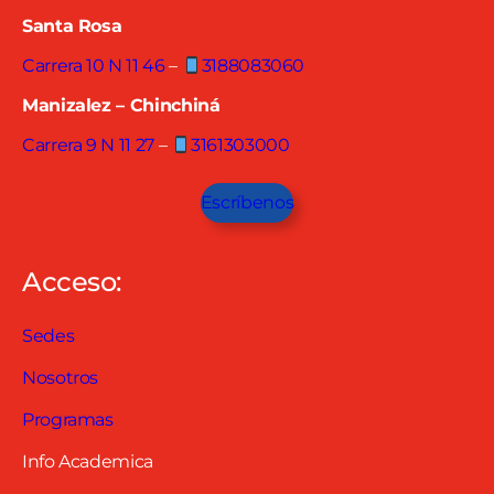
Santa Rosa
Carrera 10 N 11 46
–
3188083060
Manizalez – Chinchiná
Carrera 9 N 11 27
–
3161303000
Escríbenos
Acceso:
Sedes
Nosotros
Programas
Info Academica