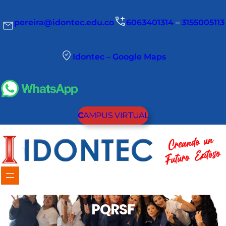
pereira@idontec.edu.co
6063401314
–
3155005113
Idontec – Google Maps
C
AMPUS VIRTUAL
PQRSF