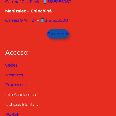
Carrera 10 N 11 46
–
3188083060
Manizalez – Chinchiná
Carrera 9 N 11 27
–
3161303000
Escríbenos
Acceso:
Sedes
Nosotros
Programas
Info Academica
Noticias Idontec
PQRSF