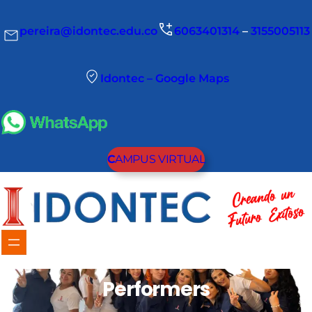
pereira@idontec.edu.co
6063401314
–
3155005113
Idontec – Google Maps
C
AMPUS VIRTUAL
Performers