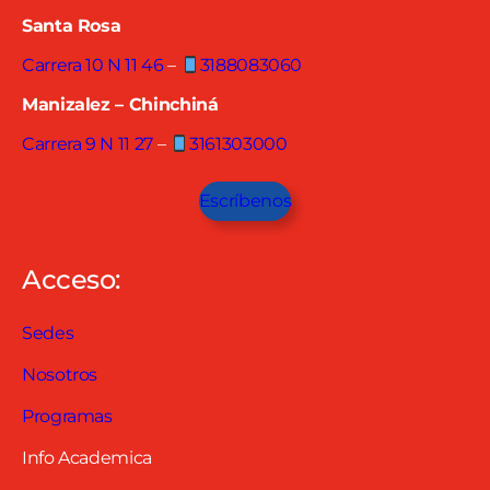
Santa Rosa
Carrera 10 N 11 46
–
3188083060
Manizalez – Chinchiná
Carrera 9 N 11 27
–
3161303000
Escríbenos
Acceso:
Sedes
Nosotros
Programas
Info Academica