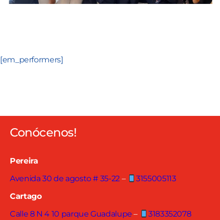
[em_performers]
Conócenos!
Pereira
Avenida 30 de agosto # 35-22
–
3155005113
Cartago
Calle 8 N 4 10 parque Guadalupe
–
3183352078